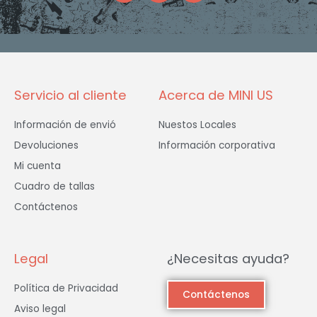
e
t
t
b
a
t
o
g
e
o
r
r
k
a
-
m
f
Servicio al cliente
Acerca de MINI US
Información de envió
Nuestos Locales
Devoluciones
Información corporativa
Mi cuenta
Cuadro de tallas
Contáctenos
Legal
¿Necesitas ayuda?
Política de Privacidad
Contáctenos
Aviso legal