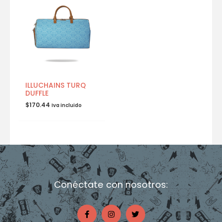
ILLUCHAINS TURQ
DUFFLE
$
170.44
Iva incluido
Conéctate con nosotros:
F
I
T
a
n
w
c
s
i