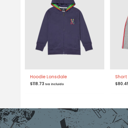
Hoodie Lonsdale
Short
$
118.73
$
80.4
Iva incluido