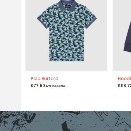
Polo Burford
Hoodi
$
77.50
$
118.7
Iva incluido