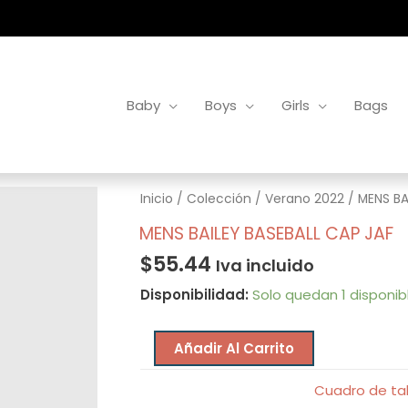
Baby
Boys
Girls
Bags
MENS
Inicio
/
Colección
/
Verano 2022
/ MENS BA
BAILEY
MENS BAILEY BASEBALL CAP JAF
BASEBALL
$
55.44
Iva incluido
CAP
Disponibilidad:
Solo quedan 1 disponib
JAF
cantidad
Añadir Al Carrito
Cuadro de ta