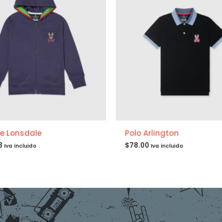
e Lonsdale
Polo Arlington
3
$
78.00
Iva incluido
Iva incluido