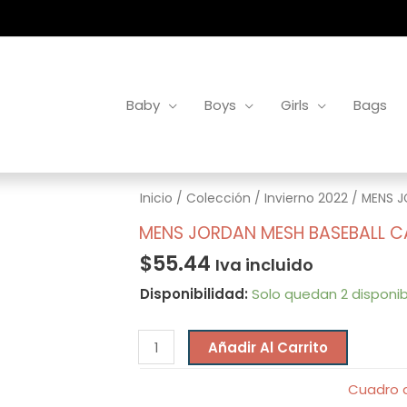
Baby
Boys
Girls
Bags
MENS
Inicio
/
Colección
/
Invierno 2022
/ MENS J
JORDAN
MENS JORDAN MESH BASEBALL C
MESH
$
55.44
Iva incluido
BASEBALL
Disponibilidad:
Solo quedan 2 disponib
CAP
AOR
cantidad
Añadir Al Carrito
Cuadro d