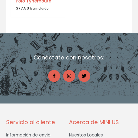
Polo Tynemouth
$
77.50
Iva incluido
Conéctate con nosotros:
F
I
T
a
n
w
c
s
i
e
t
t
b
a
t
o
g
e
o
r
r
k
a
-
m
f
Servicio al cliente
Acerca de MINI US
Información de envió
Nuestos Locales