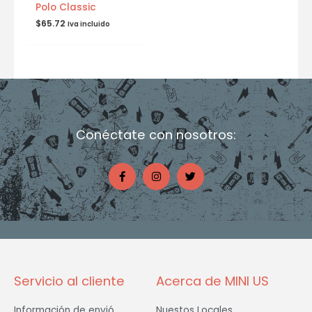
Polo Classic
$
65.72
Iva incluido
Conéctate con nosotros:
F
I
T
a
n
w
c
s
i
e
t
t
b
a
t
o
g
e
o
r
r
k
a
-
m
f
Servicio al cliente
Acerca de MINI US
Información de envió
Nuestos Locales