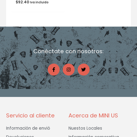
$
92.40
Iva incluido
Conéctate con nosotros:
F
I
T
a
n
w
c
s
i
e
t
t
b
a
t
o
g
e
o
r
r
k
a
-
m
f
Servicio al cliente
Acerca de MINI US
Información de envió
Nuestos Locales