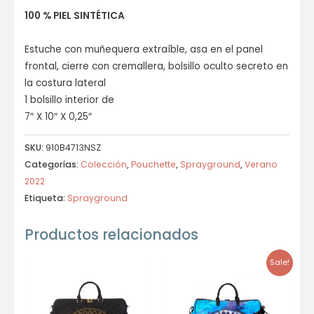
100 % PIEL SINTÉTICA
Estuche con muñequera extraíble, asa en el panel
frontal, cierre con cremallera, bolsillo oculto secreto en
la costura lateral
1 bolsillo interior de
7″ X 10″ X 0,25″
SKU:
910B4713NSZ
Categorías:
Colección
,
Pouchette
,
Sprayground
,
Verano
2022
Etiqueta:
Sprayground
Productos relacionados
Sale!