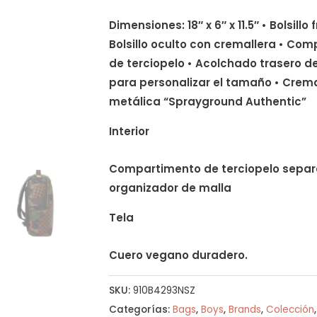
Dimensiones: 18″ x 6″ x 11.5″ • Bolsillo
Bolsillo oculto con cremallera • Co
de terciopelo • Acolchado trasero d
para personalizar el tamaño • Cremal
metálica “Sprayground Authentic”
Interior
Compartimento de terciopelo separa
organizador de malla
Tela
Cuero vegano duradero.
SKU:
910B4293NSZ
Categorías:
Bags
,
Boys
,
Brands
,
Colección