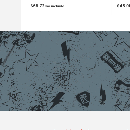
$
65.72
$
48.0
Iva incluido