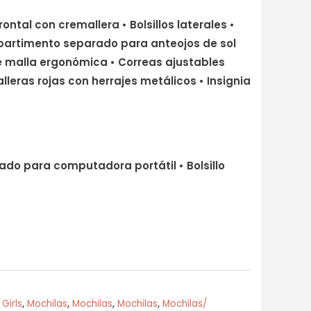
 frontal con cremallera • Bolsillos laterales •
mpartimento separado para anteojos de sol
e malla ergonómica • Correas ajustables
leras rojas con herrajes metálicos • Insignia
do para computadora portátil • Bolsillo
,
Girls
,
Mochilas
,
Mochilas
,
Mochilas
,
Mochilas/