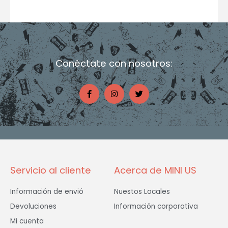
Conéctate con nosotros:
F
I
T
a
n
w
c
s
i
e
t
t
b
a
t
o
g
e
o
r
r
k
a
-
m
f
Servicio al cliente
Acerca de MINI US
Información de envió
Nuestos Locales
Devoluciones
Información corporativa
Mi cuenta