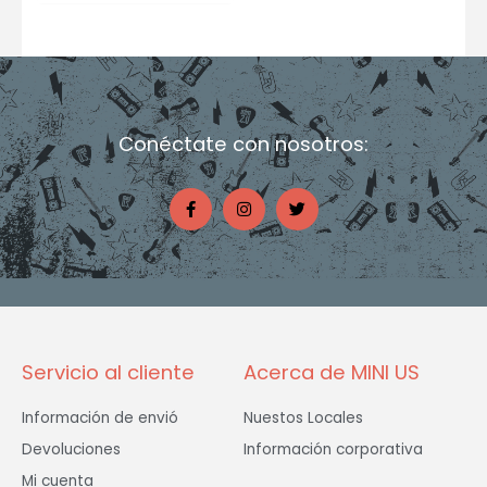
Conéctate con nosotros:
F
I
T
a
n
w
c
s
i
e
t
t
b
a
t
o
g
e
o
r
r
k
a
-
m
f
Servicio al cliente
Acerca de MINI US
Información de envió
Nuestos Locales
Devoluciones
Información corporativa
Mi cuenta