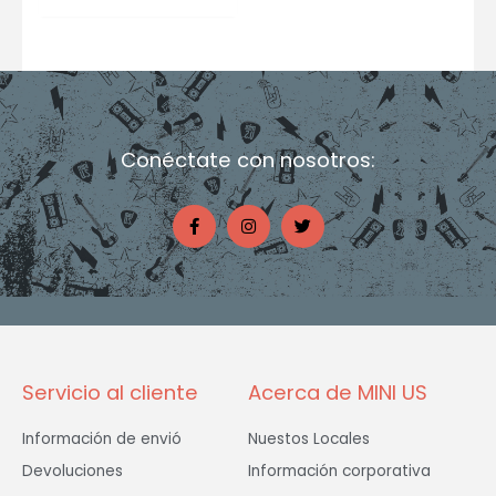
Conéctate con nosotros:
F
I
T
a
n
w
c
s
i
e
t
t
b
a
t
o
g
e
o
r
r
k
a
-
m
f
Servicio al cliente
Acerca de MINI US
Información de envió
Nuestos Locales
Devoluciones
Información corporativa