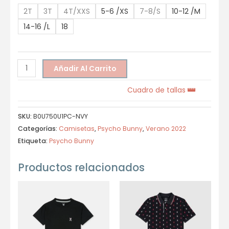
2T
3T
4T/XXS
5-6 /XS
7-8/S
10-12 /M
14-16 /L
18
Añadir Al Carrito
Cuadro de tallas
SKU:
B0U750U1PC-NVY
Categorías:
Camisetas
,
Psycho Bunny
,
Verano 2022
Etiqueta:
Psycho Bunny
Productos relacionados