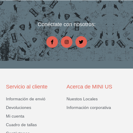
Conéctate con nosotros:
F
I
T
a
n
w
c
s
i
e
t
t
b
a
t
o
g
e
o
r
r
k
a
-
m
f
Servicio al cliente
Acerca de MINI US
Información de envió
Nuestos Locales
Devoluciones
Información corporativa
Mi cuenta
Cuadro de tallas