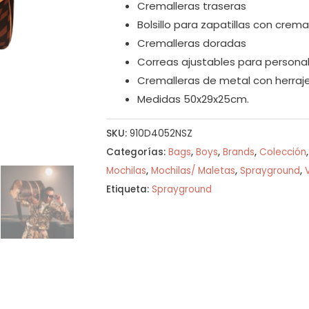
Cremalleras traseras
Bolsillo para zapatillas con crema
Cremalleras doradas
Correas ajustables para personal
Cremalleras de metal con herraj
Medidas 50x29x25cm.
SKU:
910D4052NSZ
Categorías:
Bags
,
Boys
,
Brands
,
Colección
Mochilas
,
Mochilas/ Maletas
,
Sprayground
,
Etiqueta:
Sprayground