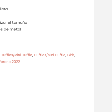
llera
izar el tamaño
es de metal
,
Duffles/Mini Duffle
,
Duffles/Mini Duffle
,
Girls
,
Verano 2022