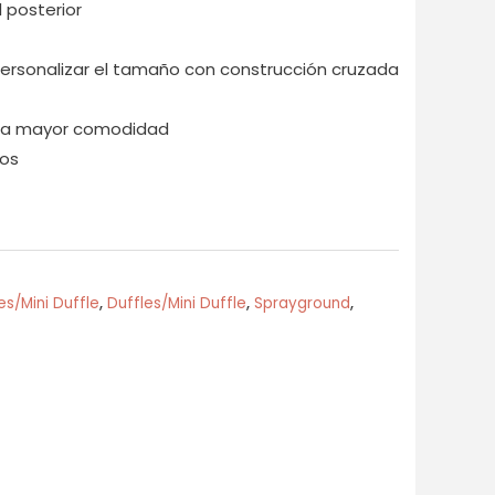
l posterior
personalizar el tamaño con construcción cruzada
ara mayor comodidad
cos
es/Mini Duffle
,
Duffles/Mini Duffle
,
Sprayground
,