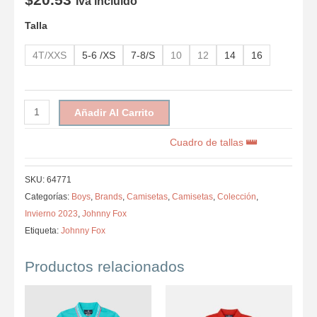
Iva incluido
Talla
4T/XXS
5-6 /XS
7-8/S
10
12
14
16
Añadir Al Carrito
Cuadro de tallas
SKU:
64771
Categorías:
Boys
,
Brands
,
Camisetas
,
Camisetas
,
Colección
,
Invierno 2023
,
Johnny Fox
Etiqueta:
Johnny Fox
Productos relacionados