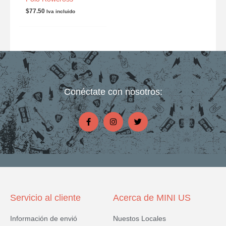
$
77.50
Iva incluido
Conéctate con nosotros:
F
I
T
a
n
w
c
s
i
e
t
t
b
a
t
o
g
e
o
r
r
k
a
-
m
f
Servicio al cliente
Acerca de MINI US
Información de envió
Nuestos Locales