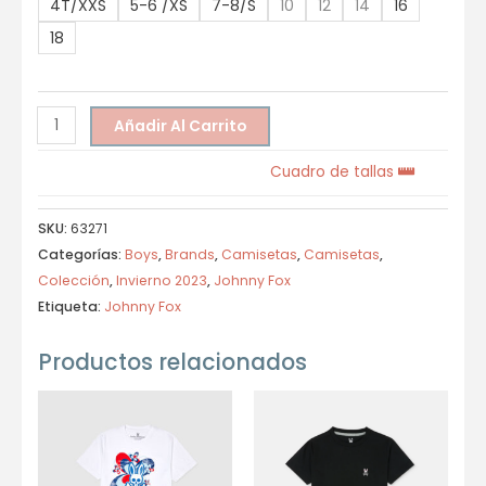
4T/XXS
5-6 /XS
7-8/S
10
12
14
16
18
Añadir Al Carrito
Cuadro de tallas
SKU:
63271
Categorías:
Boys
,
Brands
,
Camisetas
,
Camisetas
,
Colección
,
Invierno 2023
,
Johnny Fox
Etiqueta:
Johnny Fox
Productos relacionados