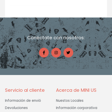
Conéctate con nosotros:
F
I
T
a
n
w
c
s
i
e
t
t
b
a
t
o
g
e
o
r
r
k
a
-
m
f
Servicio al cliente
Acerca de MINI US
Información de envió
Nuestos Locales
Devoluciones
Información corporativa