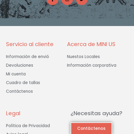
c
s
i
e
t
t
b
a
t
o
g
e
o
r
r
k
a
-
m
f
Servicio al cliente
Acerca de MINI US
Información de envió
Nuestos Locales
Devoluciones
Información corporativa
Mi cuenta
Cuadro de tallas
Contáctenos
Legal
¿Necesitas ayuda?
Política de Privacidad
Contáctenos