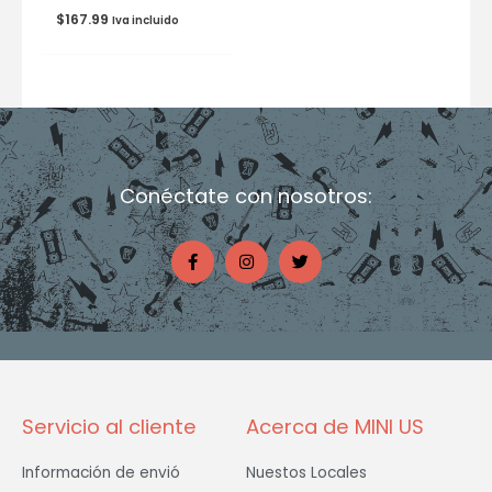
$
167.99
Iva incluido
Conéctate con nosotros:
F
I
T
a
n
w
c
s
i
e
t
t
b
a
t
o
g
e
o
r
r
k
a
-
m
f
Servicio al cliente
Acerca de MINI US
Información de envió
Nuestos Locales