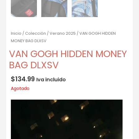
Inicio
/
Colección
/
Verano 2025
/ VAN GOGH HIDDEN
MONEY BAG DLXSV
VAN GOGH HIDDEN MONEY
BAG DLXSV
$
134.99
Iva incluido
Agotado