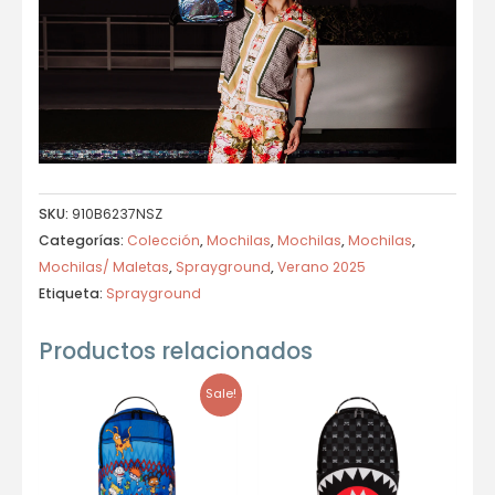
SKU:
910B6237NSZ
Categorías:
Colección
,
Mochilas
,
Mochilas
,
Mochilas
,
Mochilas/ Maletas
,
Sprayground
,
Verano 2025
Etiqueta:
Sprayground
Productos relacionados
Sale!