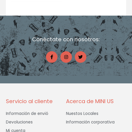
Conéctate con nosotros:
F
I
T
a
n
w
c
s
i
e
t
t
b
a
t
o
g
e
o
r
r
k
a
-
m
f
Servicio al cliente
Acerca de MINI US
Información de envió
Nuestos Locales
Devoluciones
Información corporativa
Mi cuenta