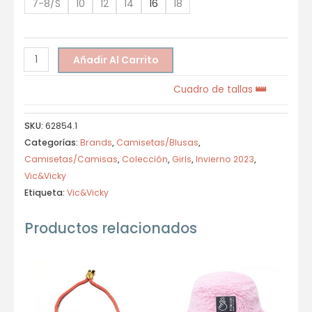
7-8/S
10
12
14
16
18
Añadir Al Carrito
Cuadro de tallas
SKU:
62854.1
Categorías:
Brands
,
Camisetas/Blusas
,
Camisetas/Camisas
,
Colección
,
Girls
,
Invierno 2023
,
Vic&Vicky
Etiqueta:
Vic&Vicky
Productos relacionados