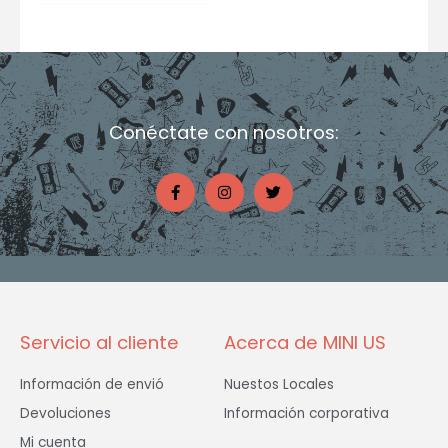
Conéctate con nosotros:
F
I
T
a
n
w
c
s
i
e
t
t
b
a
t
o
g
e
o
r
r
k
a
-
m
f
Servicio al cliente
Acerca de MINI US
Información de envió
Nuestos Locales
Devoluciones
Información corporativa
Mi cuenta