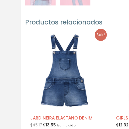
Productos relacionados
Sale!
JARDINEIRA ELASTANO DENIM
GIRLS
$
45.17
$
13.55
$
12.32
Iva incluido