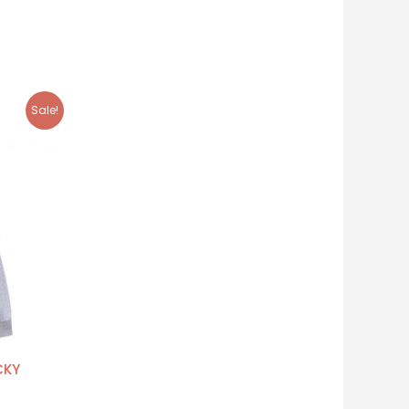
Sale!
CKY