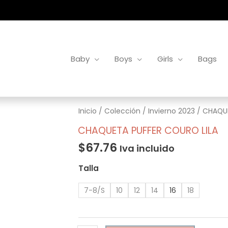
Baby
Boys
Girls
Bags
CHAQUETA
Inicio
/
Colección
/
Invierno 2023
/ CHAQUE
PUFFER
CHAQUETA PUFFER COURO LILA
COURO
$
67.76
Iva incluido
LILA
cantidad
Talla
7-8/S
10
12
14
16
18