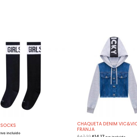
CHAQUETA DENIM VIC&VI
 SOCKS
FRANJA
Iva incluido
$
47.22
$
14.17