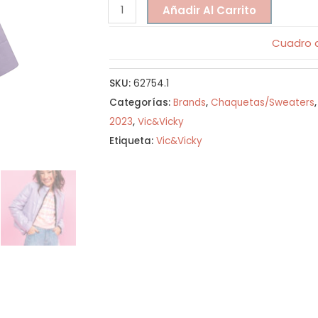
Añadir Al Carrito
Cuadro d
SKU:
62754.1
Categorías:
Brands
,
Chaquetas/Sweaters
2023
,
Vic&Vicky
Etiqueta:
Vic&Vicky