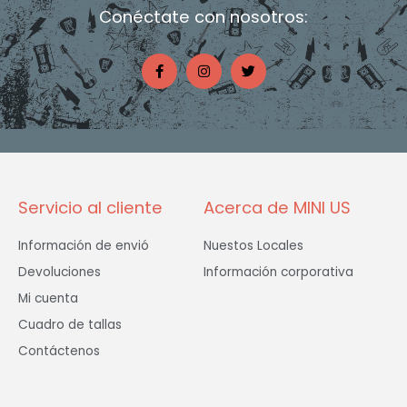
Conéctate con nosotros:
F
I
T
a
n
w
c
s
i
e
t
t
b
a
t
o
g
e
o
r
r
k
a
-
m
f
Servicio al cliente
Acerca de MINI US
Información de envió
Nuestos Locales
Devoluciones
Información corporativa
Mi cuenta
Cuadro de tallas
Contáctenos