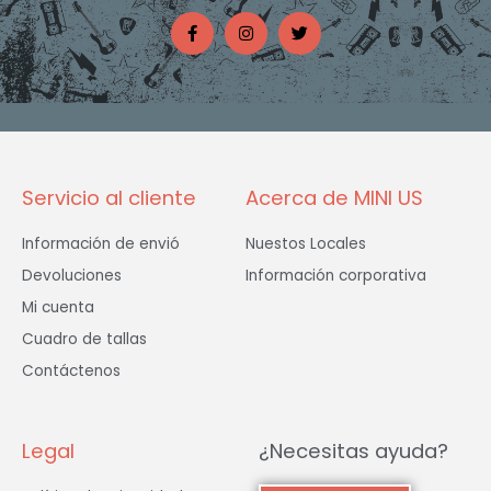
F
I
T
a
n
w
c
s
i
e
t
t
b
a
t
o
g
e
o
r
r
k
a
-
m
f
Servicio al cliente
Acerca de MINI US
Información de envió
Nuestos Locales
Devoluciones
Información corporativa
Mi cuenta
Cuadro de tallas
Contáctenos
Legal
¿Necesitas ayuda?