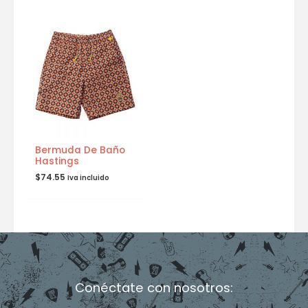
Bermuda De Baño
Hastings
$
74.55
Iva incluido
Conéctate con nosotros: