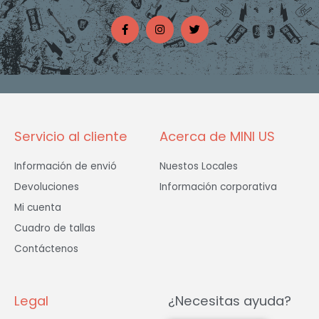
F
I
T
a
n
w
c
s
i
e
t
t
b
a
t
o
g
e
o
r
r
k
a
-
m
f
Servicio al cliente
Acerca de MINI US
Información de envió
Nuestos Locales
Devoluciones
Información corporativa
Mi cuenta
Cuadro de tallas
Contáctenos
Legal
¿Necesitas ayuda?