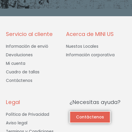
b
a
t
o
g
e
o
r
r
k
a
-
m
f
Servicio al cliente
Acerca de MINI US
Información de envió
Nuestos Locales
Devoluciones
Información corporativa
Mi cuenta
Cuadro de tallas
Contáctenos
Legal
¿Necesitas ayuda?
Política de Privacidad
Contáctenos
Aviso legal
Terminos y Condiciones