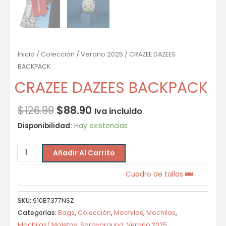
Inicio
/
Colección
/
Verano 2025
/ CRAZEE DAZEES
BACKPACK
CRAZEE DAZEES BACKPACK
$
126.99
$
88.90
Iva incluido
Disponibilidad:
Hay existencias
Añadir Al Carrito
Cuadro de tallas
SKU:
910B7377NSZ
Categorías:
Bags
,
Colección
,
Mochilas
,
Mochilas
,
Mochilas/ Maletas
,
Sprayground
,
Verano 2025