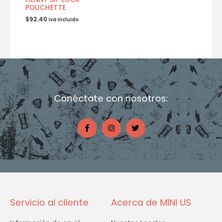
POUCHETTE
$
92.40
Iva incluido
Conéctate con nosotros:
F
I
T
a
n
w
c
s
i
e
t
t
b
a
t
o
g
e
o
r
r
k
a
-
m
f
Servicio al cliente
Acerca de MINI US