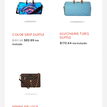
ILLUCHAINS TURQ
COLOR DRIP DUFFLE
DUFFLE
$
167.36
$
83.69
Iva
$
170.44
Iva incluido
incluido
HENNY SIP LOCK