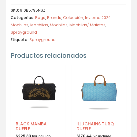
SKU:
910B5795NSZ
Categorías:
Bags
,
Brands
,
Colección
,
Invierno 2024
,
Mochilas
,
Mochilas
,
Mochilas
,
Mochilas/ Maletas
,
Sprayground
Etiqueta:
Sprayground
Productos relacionados
BLACK MAMBA
ILLUCHAINS TURQ
DUFFLE
DUFFLE
$
225.33
$
170.44
Iva incluido
Iva incluido