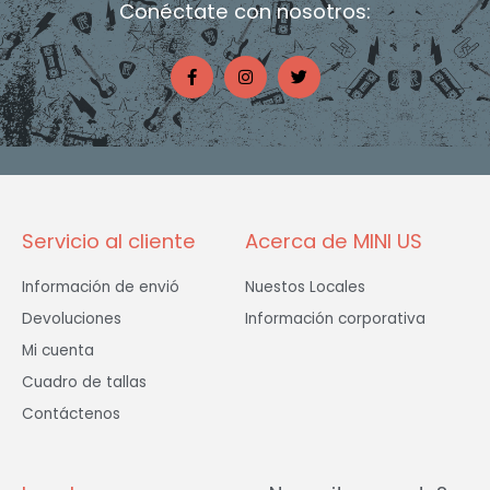
Conéctate con nosotros:
F
I
T
a
n
w
c
s
i
e
t
t
b
a
t
o
g
e
o
r
r
k
a
-
m
f
Servicio al cliente
Acerca de MINI US
Información de envió
Nuestos Locales
Devoluciones
Información corporativa
Mi cuenta
Cuadro de tallas
Contáctenos