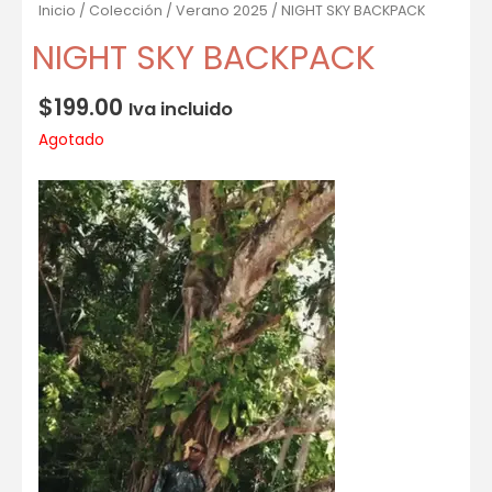
Inicio
/
Colección
/
Verano 2025
/ NIGHT SKY BACKPACK
NIGHT SKY BACKPACK
$
199.00
Iva incluido
Agotado