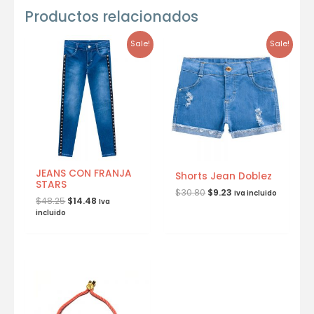
Productos relacionados
Sale!
Sale!
JEANS CON FRANJA
Shorts Jean Doblez
STARS
$
30.80
$
9.23
Iva incluido
$
48.25
$
14.48
Iva
incluido