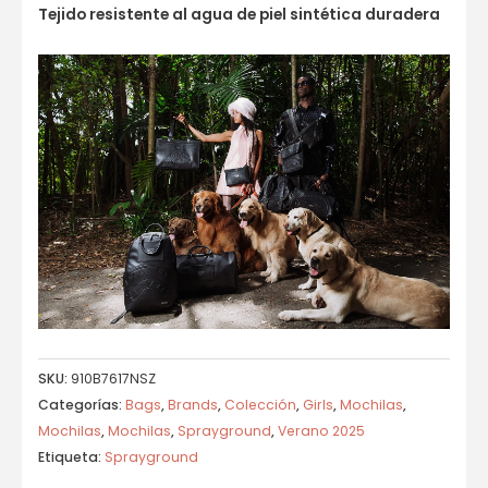
Tejido resistente al agua de piel sintética duradera
SKU:
910B7617NSZ
Categorías:
Bags
,
Brands
,
Colección
,
Girls
,
Mochilas
,
Mochilas
,
Mochilas
,
Sprayground
,
Verano 2025
Etiqueta:
Sprayground