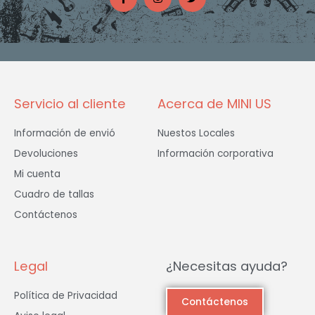
c
s
i
e
t
t
b
a
t
o
g
e
o
r
r
k
a
-
m
f
Servicio al cliente
Acerca de MINI US
Información de envió
Nuestos Locales
Devoluciones
Información corporativa
Mi cuenta
Cuadro de tallas
Contáctenos
Legal
¿Necesitas ayuda?
Política de Privacidad
Contáctenos