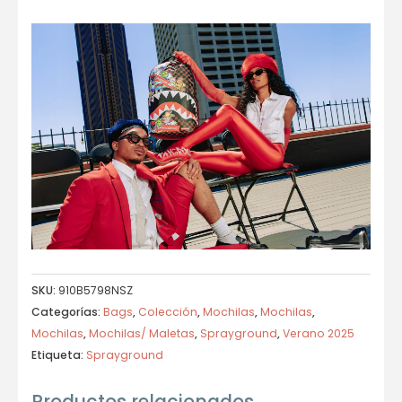
SKU:
910B5798NSZ
Categorías:
Bags
,
Colección
,
Mochilas
,
Mochilas
,
Mochilas
,
Mochilas/ Maletas
,
Sprayground
,
Verano 2025
Etiqueta:
Sprayground
Productos relacionados