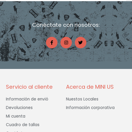
Conéctate con nosotros:
F
I
T
a
n
w
c
s
i
e
t
t
b
a
t
o
g
e
o
r
r
k
a
-
m
f
Servicio al cliente
Acerca de MINI US
Información de envió
Nuestos Locales
Devoluciones
Información corporativa
Mi cuenta
Cuadro de tallas