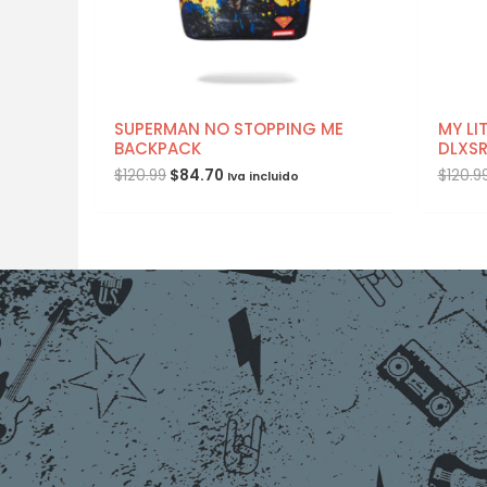
SUPERMAN NO STOPPING ME
MY LI
BACKPACK
DLXS
$
120.99
$
84.70
$
120.9
Iva incluido