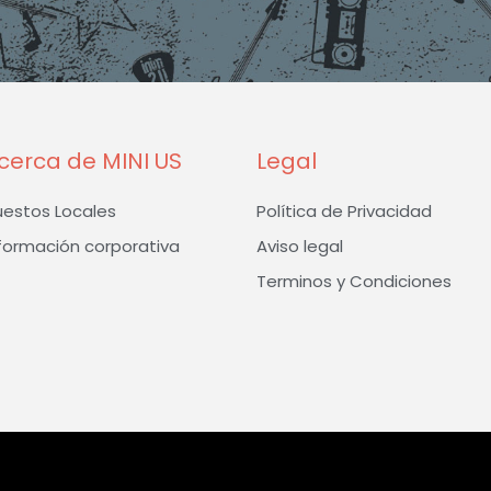
b
a
t
o
g
e
o
r
r
k
a
-
m
f
cerca de MINI US
Legal
uestos Locales
Política de Privacidad
formación corporativa
Aviso legal
Terminos y Condiciones