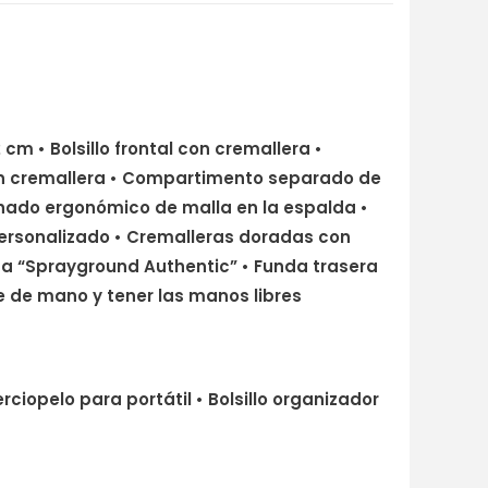
 cm • Bolsillo frontal con cremallera •
o con cremallera • Compartimento separado de
chado ergonómico de malla en la espalda •
personalizado • Cremalleras doradas con
ica “Sprayground Authentic” • Funda trasera
e de mano y tener las manos libres
iopelo para portátil • Bolsillo organizador