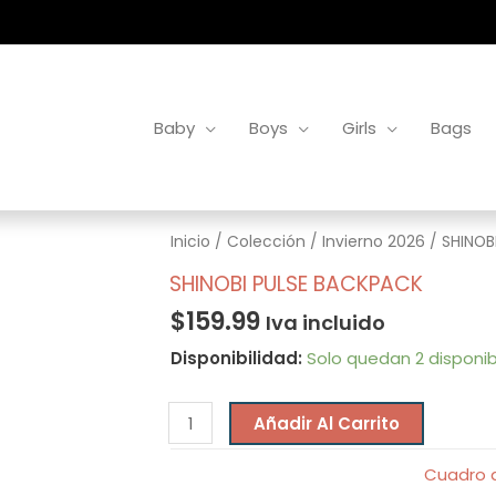
Baby
Boys
Girls
Bags
SHINOBI
Inicio
/
Colección
/
Invierno 2026
/ SHINOB
PULSE
SHINOBI PULSE BACKPACK
BACKPACK
$
159.99
Iva incluido
cantidad
Disponibilidad:
Solo quedan 2 disponib
Añadir Al Carrito
Cuadro d