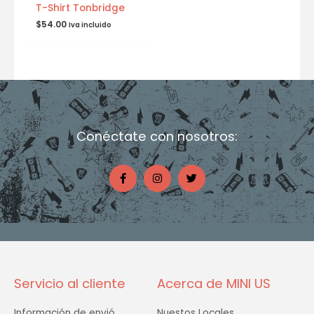
T-Shirt Tonbridge
$
54.00
Iva incluido
Conéctate con nosotros:
F
I
T
a
n
w
c
s
i
e
t
t
b
a
t
o
g
e
o
r
r
k
a
-
m
f
Servicio al cliente
Acerca de MINI US
Información de envió
Nuestos Locales