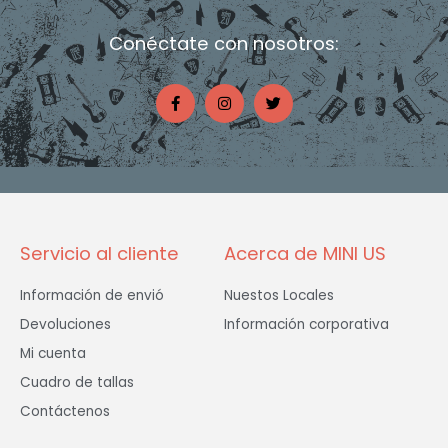
Conéctate con nosotros:
F
I
T
a
n
w
c
s
i
e
t
t
b
a
t
o
g
e
o
r
r
k
a
-
m
f
Servicio al cliente
Acerca de MINI US
Información de envió
Nuestos Locales
Devoluciones
Información corporativa
Mi cuenta
Cuadro de tallas
Contáctenos