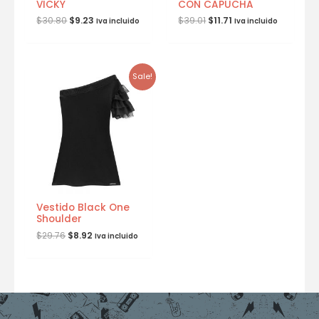
VICKY
CON CAPUCHA
$
30.80
$
9.23
$
39.01
$
11.71
Iva incluido
Iva incluido
Sale!
Vestido Black One
Shoulder
$
29.76
$
8.92
Iva incluido