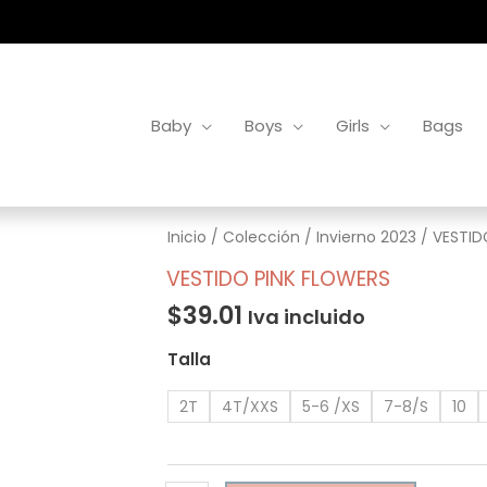
Baby
Boys
Girls
Bags
VESTIDO
Inicio
/
Colección
/
Invierno 2023
/ VESTID
PINK
VESTIDO PINK FLOWERS
FLOWERS
$
39.01
Iva incluido
cantidad
Talla
2T
4T/XXS
5-6 /XS
7-8/S
10