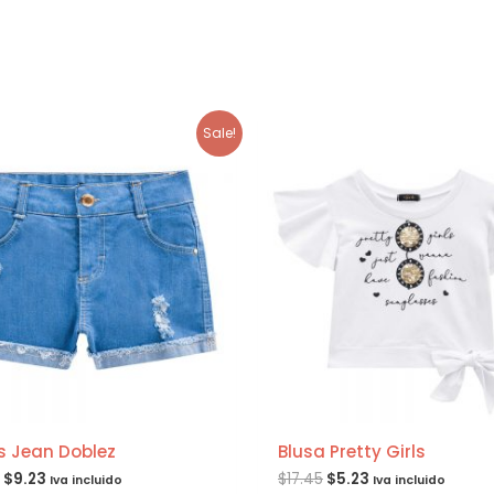
Sale!
s Jean Doblez
Blusa Pretty Girls
$
9.23
$
17.45
$
5.23
Iva incluido
Iva incluido