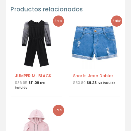
Productos relacionados
Sale!
Sale!
JUMPER ML BLACK
Shorts Jean Doblez
$
36.95
$
11.09
$
30.80
$
9.23
Iva
Iva incluido
incluido
Sale!