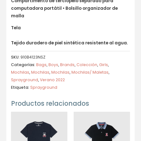
Compartimento de terciopelo separado para
computadora portátil • Bolsillo organizador de
malla
Tela
Tejido duradero de piel sintética resistente al agua.
SKU:
910B4123NSZ
Categorías:
Bags
,
Boys
,
Brands
,
Colección
,
Girls
,
Mochilas
,
Mochilas
,
Mochilas
,
Mochilas/ Maletas
,
Sprayground
,
Verano 2022
Etiqueta:
Sprayground
Productos relacionados