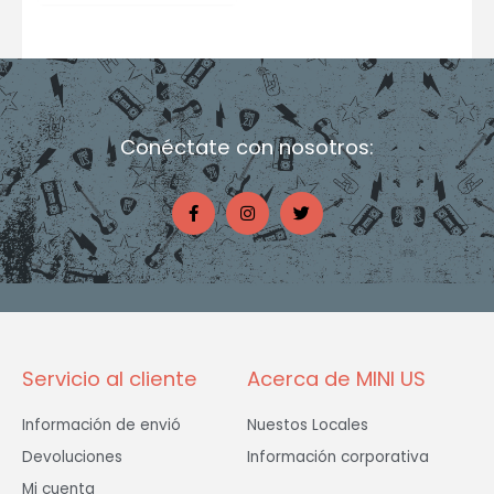
Conéctate con nosotros:
F
I
T
a
n
w
c
s
i
e
t
t
b
a
t
o
g
e
o
r
r
k
a
-
m
f
Servicio al cliente
Acerca de MINI US
Información de envió
Nuestos Locales
Devoluciones
Información corporativa
Mi cuenta