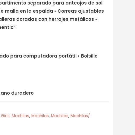
mpartimento separado para anteojos de sol
de malla en la espalda • Correas ajustables
lleras doradas con herrajes metálicos •
hentic”
do para computadora portátil • Bolsillo
egano duradero
,
Girls
,
Mochilas
,
Mochilas
,
Mochilas
,
Mochilas/