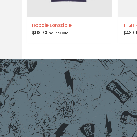
Hoodie Lonsdale
T-SHI
$
118.73
$
48.0
Iva incluido