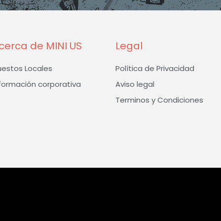
-
m
f
cerca de MINI US
Legal
uestos Locales
Política de Privacidad
formación corporativa
Aviso legal
Terminos y Condiciones