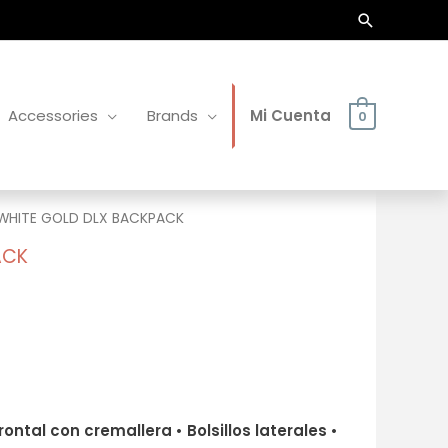
Buscar
Accessories
Brands
Mi Cuenta
0
 WHITE GOLD DLX BACKPACK
ACK
 frontal con cremallera • Bolsillos laterales •