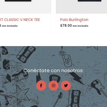
RT CLASSIC V NECK TEE
Polo Burlington
6
$
78.00
Iva incluido
Iva incluido
Conéctate con nosotros:
F
I
T
a
n
w
c
s
i
e
t
t
b
a
t
o
g
e
o
r
r
k
a