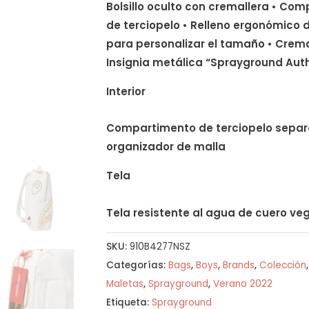
Bolsillo oculto con cremallera • Co
de terciopelo • Relleno ergonómico 
para personalizar el tamaño • Crema
Insignia metálica “Sprayground Aut
Interior
Compartimento de terciopelo separa
organizador de malla
Tela
Tela resistente al agua de cuero v
SKU:
910B4277NSZ
Categorías:
Bags
,
Boys
,
Brands
,
Colección
Maletas
,
Sprayground
,
Verano 2022
Etiqueta:
Sprayground