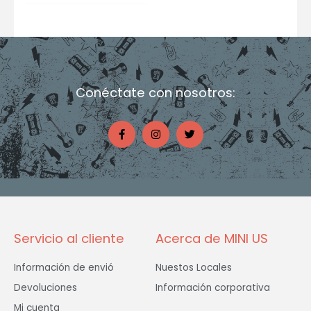
Conéctate con nosotros:
F
I
T
a
n
w
c
s
i
e
t
t
b
a
t
o
g
e
o
r
r
k
a
-
m
f
Servicio al cliente
Acerca de MINI US
Información de envió
Nuestos Locales
Devoluciones
Información corporativa
Mi cuenta